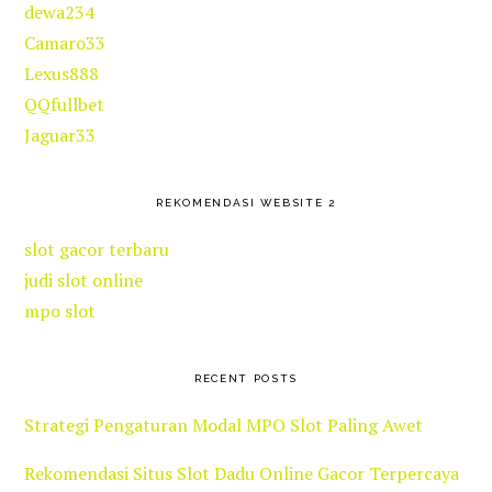
dewa234
Camaro33
Lexus888
QQfullbet
Jaguar33
REKOMENDASI WEBSITE 2
slot gacor terbaru
judi slot online
mpo slot
RECENT POSTS
Strategi Pengaturan Modal MPO Slot Paling Awet
Rekomendasi Situs Slot Dadu Online Gacor Terpercaya