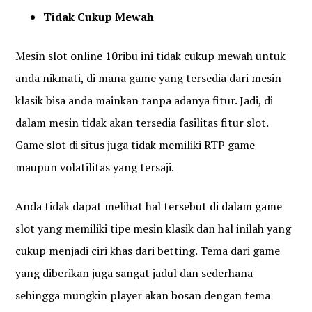
Tidak Cukup Mewah
Mesin slot online 10ribu ini tidak cukup mewah untuk
anda nikmati, di mana game yang tersedia dari mesin
klasik bisa anda mainkan tanpa adanya fitur. Jadi, di
dalam mesin tidak akan tersedia fasilitas fitur slot.
Game slot di situs juga tidak memiliki RTP game
maupun volatilitas yang tersaji.
Anda tidak dapat melihat hal tersebut di dalam game
slot yang memiliki tipe mesin klasik dan hal inilah yang
cukup menjadi ciri khas dari betting. Tema dari game
yang diberikan juga sangat jadul dan sederhana
sehingga mungkin player akan bosan dengan tema