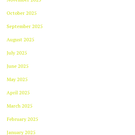
October 2025
September 2025
August 2025
July 2025
June 2025
May 2025
April 2025
March 2025
February 2025
January 2025