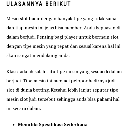
ULASANNYA BERIKUT
Mesin slot hadir dengan banyak tipe yang tidak sama
dan tiap mesin ini jelas bisa memberi Anda kepuasan di
dalam berjudi. Penting bagi player untuk bermain slot
dengan tipe mesin yang tepat dan sesuai karena hal ini
akan sangat mendukung anda.
Klasik adalah salah satu tipe mesin yang sesuai di dalam
berjudi. Tipe mesin ini menjadi pelopor hadirnya judi
slot di dunia betting. Ketahui lebih lanjut seputar tipe
mesin slot judi tersebut sehingga anda bisa pahami hal
ini secara dalam.
Memiliki Spesifikasi Sederhana