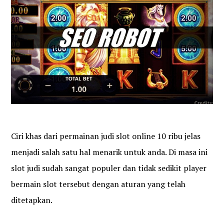
Ciri khas dari permainan judi slot online 10 ribu jelas
menjadi salah satu hal menarik untuk anda. Di masa ini
slot judi sudah sangat populer dan tidak sedikit player
bermain slot tersebut dengan aturan yang telah
ditetapkan.