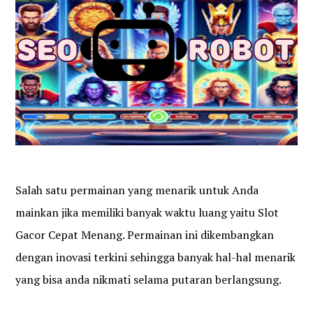
Salah satu permainan yang menarik untuk Anda
mainkan jika memiliki banyak waktu luang yaitu Slot
Gacor Cepat Menang. Permainan ini dikembangkan
dengan inovasi terkini sehingga banyak hal-hal menarik
yang bisa anda nikmati selama putaran berlangsung.