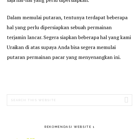
Dalam memulai putaran, tentunya terdapat beberapa
hal yang perlu dipersiapkan sebuah permainan
terjamin lancar. Segera siapkan beberapa hal yang kami
Uraikan di atas supaya Anda bisa segera memulai
putaran permainan pacar yang menyenangkan ini.
PRIMARY
Search
SIDEBAR
this
website
REKOMENDASI WEBSITE 1