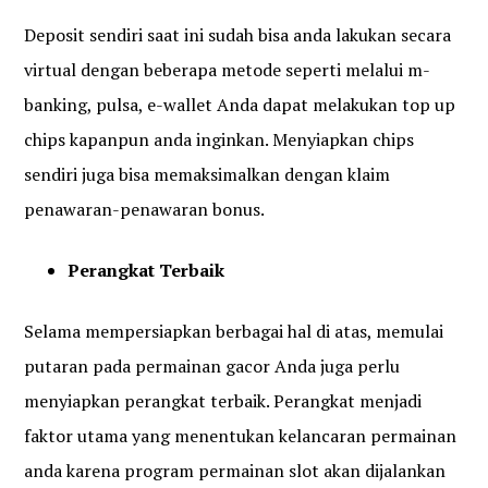
Deposit sendiri saat ini sudah bisa anda lakukan secara
virtual dengan beberapa metode seperti melalui m-
banking, pulsa, e-wallet Anda dapat melakukan top up
chips kapanpun anda inginkan. Menyiapkan chips
sendiri juga bisa memaksimalkan dengan klaim
penawaran-penawaran bonus.
Perangkat Terbaik
Selama mempersiapkan berbagai hal di atas, memulai
putaran pada permainan gacor Anda juga perlu
menyiapkan perangkat terbaik. Perangkat menjadi
faktor utama yang menentukan kelancaran permainan
anda karena program permainan slot akan dijalankan