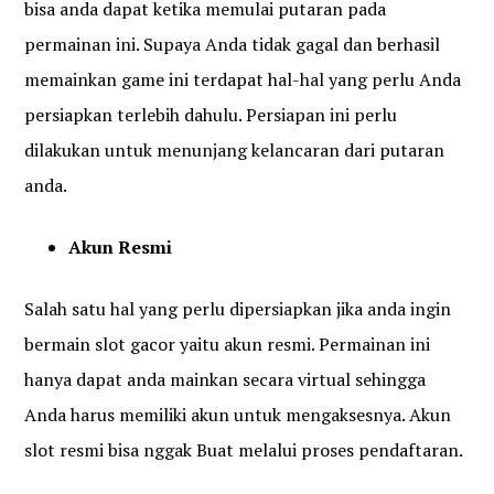
bisa anda dapat ketika memulai putaran pada
permainan ini. Supaya Anda tidak gagal dan berhasil
memainkan game ini terdapat hal-hal yang perlu Anda
persiapkan terlebih dahulu. Persiapan ini perlu
dilakukan untuk menunjang kelancaran dari putaran
anda.
Akun Resmi
Salah satu hal yang perlu dipersiapkan jika anda ingin
bermain slot gacor yaitu akun resmi. Permainan ini
hanya dapat anda mainkan secara virtual sehingga
Anda harus memiliki akun untuk mengaksesnya. Akun
slot resmi bisa nggak Buat melalui proses pendaftaran.