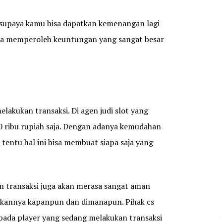
k supaya kamu bisa dapatkan kemenangan lagi
isa memperoleh keuntungan yang sangat besar
akukan transaksi. Di agen judi slot yang
 10 ribu rupiah saja. Dengan adanya kemudahan
 tentu hal ini bisa membuat siapa saja yang
 transaksi juga akan merasa sangat aman
akukannya kapanpun dan dimanapun. Pihak cs
epada player yang sedang melakukan transaksi