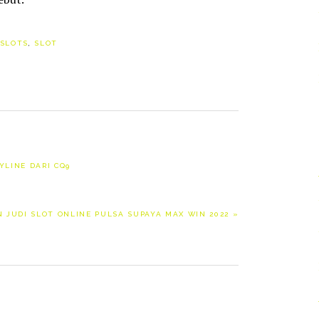
 SLOTS
,
SLOT
YLINE DARI CQ9
N JUDI SLOT ONLINE PULSA SUPAYA MAX WIN 2022 »