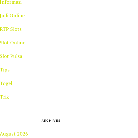
Informasi
Judi Online
RTP Slots
Slot Online
Slot Pulsa
Tips
Togel
Trik
ARCHIVES
August 2026