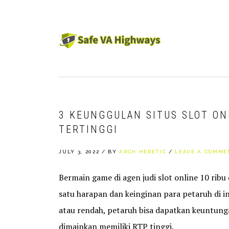
Skip
Skip
Skip
to
to
to
primary
main
primary
navigation
content
sidebar
3 KEUNGGULAN SITUS SLOT ON
TERTINGGI
JULY 3, 2022
/
BY
ARCH HERETIC
/
LEAVE A COMME
Bermain game di agen judi slot online 10 ribu
satu harapan dan keinginan para petaruh di i
atau rendah, petaruh bisa dapatkan keuntun
dimainkan memiliki RTP tinggi.