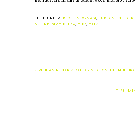
FILED UNDER:
BLOG
,
INFORMASI
,
JUDI ONLINE
,
RTP
ONLINE
,
SLOT PULSA
,
TIPS
,
TRIK
PREVIOUS
« PILIHAN MENARIK DAFTAR SLOT ONLINE MULTIPA
POST:
NEXT
TIPS MAI
POST: