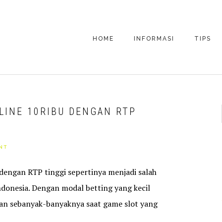
HOME
INFORMASI
TIPS
JUDI ONLINE
SLOT PULSA
LINE 10RIBU DENGAN RTP
SLOT ONLINE
CASINO
NT
SPORTSBOOK
 dengan RTP tinggi sepertinya menjadi salah
TOGEL
ndonesia. Dengan modal betting yang kecil
POKER
gan sebanyak-banyaknya saat game slot yang
FISHING GAMES