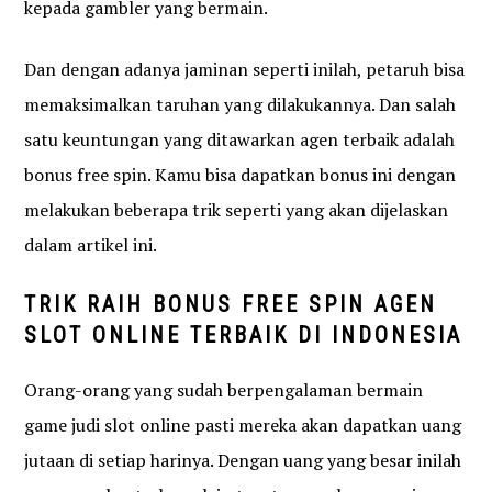
kepada gambler yang bermain.
Dan dengan adanya jaminan seperti inilah, petaruh bisa
memaksimalkan taruhan yang dilakukannya. Dan salah
satu keuntungan yang ditawarkan agen terbaik adalah
bonus free spin. Kamu bisa dapatkan bonus ini dengan
melakukan beberapa trik seperti yang akan dijelaskan
dalam artikel ini.
TRIK RAIH BONUS FREE SPIN AGEN
SLOT ONLINE TERBAIK DI INDONESIA
Orang-orang yang sudah berpengalaman bermain
game judi slot online pasti mereka akan dapatkan uang
jutaan di setiap harinya. Dengan uang yang besar inilah