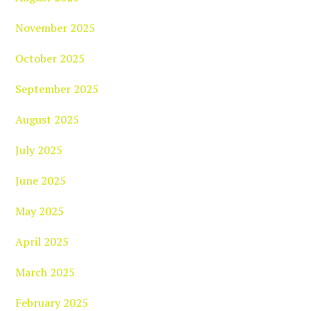
November 2025
October 2025
September 2025
August 2025
July 2025
June 2025
May 2025
April 2025
March 2025
February 2025