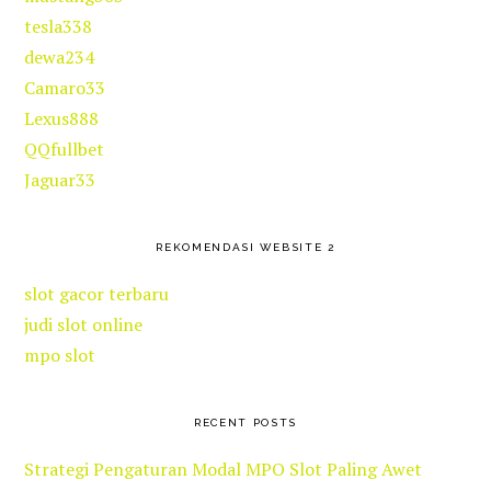
tesla338
dewa234
Camaro33
Lexus888
QQfullbet
Jaguar33
REKOMENDASI WEBSITE 2
slot gacor terbaru
judi slot online
mpo slot
RECENT POSTS
Strategi Pengaturan Modal MPO Slot Paling Awet