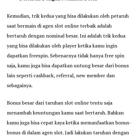
Kemudian, trik kedua yang bisa dilakukan oleh petaruh
saat bermain di agen slot online terbaik adalah
bertaruh dengan nominal besar. Ini adalah trik kedua
yang bisa dilakukan oleh player ketika kamu ingin
dapatkan freespin. Sebenarnya tidak hanya free spin
saja, kamu juga bisa dapatkan untung besar dari bonus
lain seperti cashback, referral, new member dan
sebagainya.
Bonus besar dari taruhan slot online tentu saja
menambah keuntungan kamu saat bertaruh. Bahkan
kamu juga bisa cepat kaya ketika memanfaatkan bonus-
bonus di dalam agen slot. Jadi lakukan taruhan dengan