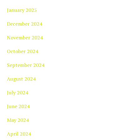
January 2025
December 2024
November 2024
October 2024
September 2024
August 2024
July 2024
June 2024
May 2024
April 2024