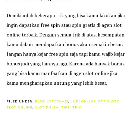
Demikianlah beberapa trik yang bisa kamu lakukan jika
ingin dapatkan free spin atau spin gratis di agen slot
online terbaik. Dengan semua trik di atas, kesempatan
kamu dalam mendapatkan bonus akan semakin besar.
Jangan hanya kejar free spin saja tapi kamu wajib kejar
bonus judi yang lainnya lagi. Karena ada banyak bonus
yang bisa kamu manfaatkan di agen slot online jika
kamu mengharapkan untung yang lebih besar.
FILED UNDER:
BLOG
,
INFORMASI
,
JUDI ONLINE
,
RTP SLOTS
,
SLOT ONLINE
,
SLOT PULSA
,
TIPS
,
TRIK